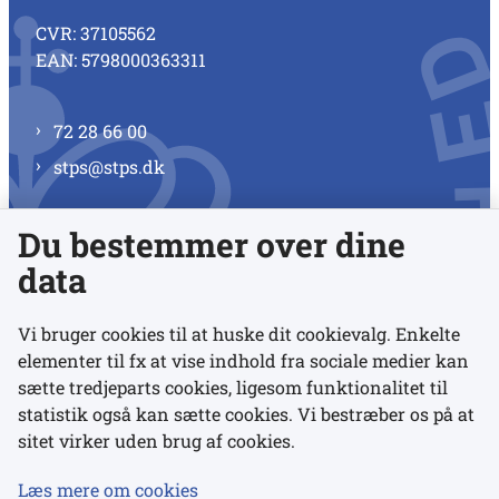
CVR: 37105562
EAN: 5798000363311
72 28 66 00
stps@stps.dk
Du bestemmer over dine
Se alle kontaktnumre
data
Vi bruger cookies til at huske dit cookievalg. Enkelte
elementer til fx at vise indhold fra sociale medier kan
Links
sætte tredjeparts cookies, ligesom funktionalitet til
statistik også kan sætte cookies. Vi bestræber os på at
Udgivelser
sitet virker uden brug af cookies.
Tilgængelighedserklæring
Læs mere om cookies