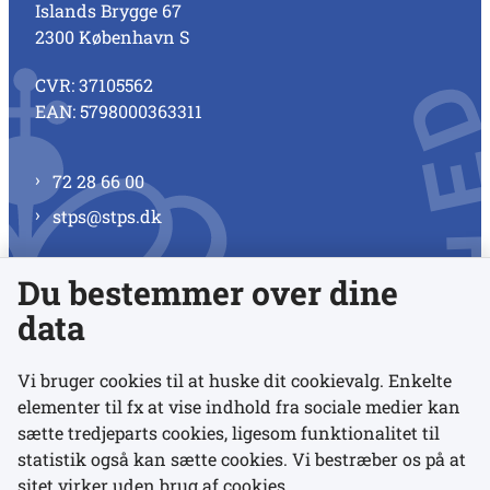
Islands Brygge 67
2300 København S
CVR: 37105562
EAN: 5798000363311
72 28 66 00
stps@stps.dk
Du bestemmer over dine
Se alle kontaktnumre
data
Vi bruger cookies til at huske dit cookievalg. Enkelte
elementer til fx at vise indhold fra sociale medier kan
Links
sætte tredjeparts cookies, ligesom funktionalitet til
statistik også kan sætte cookies. Vi bestræber os på at
sitet virker uden brug af cookies.
Udgivelser