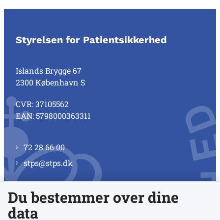
Styrelsen for Patientsikkerhed
Islands Brygge 67
2300 København S
CVR: 37105562
EAN: 5798000363311
72 28 66 00
stps@stps.dk
Du bestemmer over dine
Se alle kontaktnumre
data