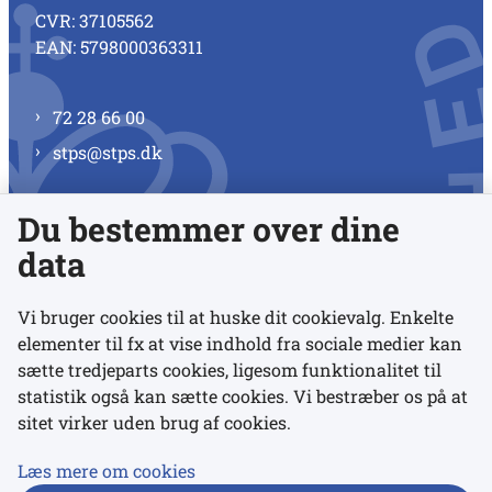
CVR: 37105562
EAN: 5798000363311
72 28 66 00
stps@stps.dk
Du bestemmer over dine
Se alle kontaktnumre
data
Vi bruger cookies til at huske dit cookievalg. Enkelte
elementer til fx at vise indhold fra sociale medier kan
Links
sætte tredjeparts cookies, ligesom funktionalitet til
statistik også kan sætte cookies. Vi bestræber os på at
sitet virker uden brug af cookies.
Udgivelser
Tilgængelighedserklæring
Læs mere om cookies