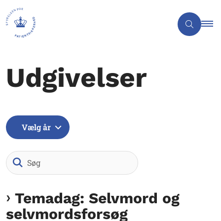
Udgivelser
Vælg år
Søg
Temadag: Selvmord og
selvmordsforsøg