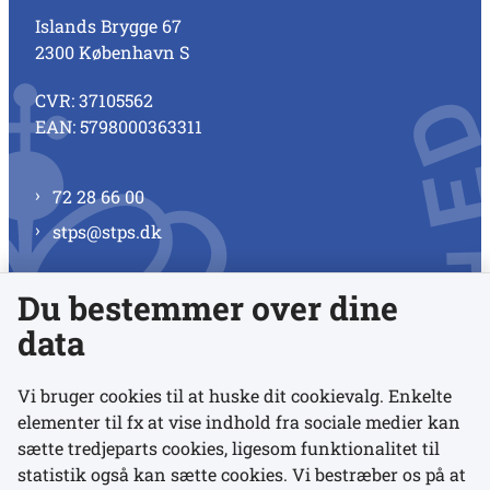
Islands Brygge 67
2300 København S
CVR: 37105562
EAN: 5798000363311
72 28 66 00
stps@stps.dk
Du bestemmer over dine
Se alle kontaktnumre
data
Vi bruger cookies til at huske dit cookievalg. Enkelte
elementer til fx at vise indhold fra sociale medier kan
Links
sætte tredjeparts cookies, ligesom funktionalitet til
statistik også kan sætte cookies. Vi bestræber os på at