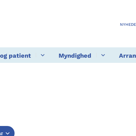
NYHED
og patient
Myndighed
Arra
år