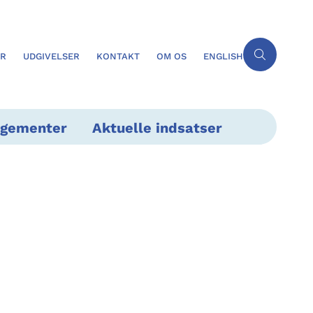
ER
UDGIVELSER
KONTAKT
OM OS
ENGLISH
ngementer
Aktuelle indsatser