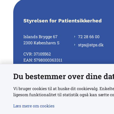
Styrelsen for Patientsikkerhed
Islands Brygge 67
72 28 66 00
2300 København S
stps@stps.dk
CVR: 37105562
EAN: 5798000363311
Du bestemmer over dine da
Se alle kontaktnumre
Vi bruger cookies til at huske dit cookievalg. Enkelte
ligesom funktionalitet til statistik også kan sætte co
Læs mere om cookies