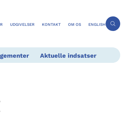
ER
UDGIVELSER
KONTAKT
OM OS
ENGLISH
ngementer
Aktuelle indsatser
g