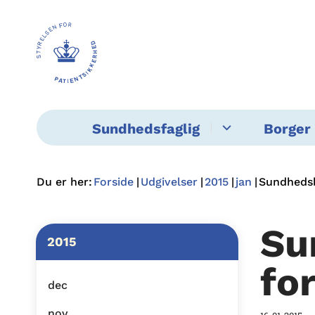
Sundhedsfaglig
Borger 
Du er her:
Forside
Udgivelser
2015
jan
Sundhedsb
Su
2015
fo
dec
nov