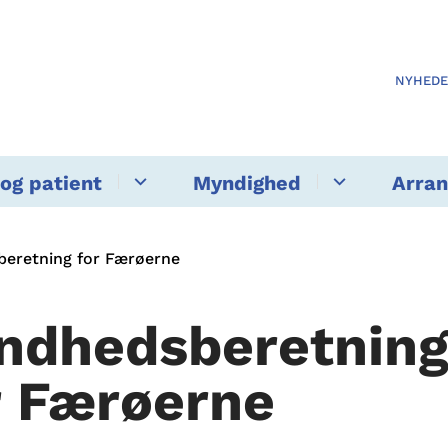
NYHED
og patient
Myndighed
Arra
eretning for Færøerne
ndhedsberetnin
r Færøerne