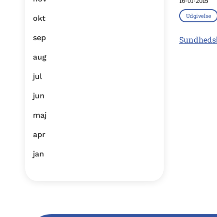
16-01-2015
Udgivelse
okt
sep
Sundhedsb
aug
jul
jun
maj
apr
jan