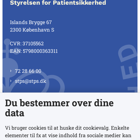
Styrelsen for Patientsikkerhed
Islands Brygge 67
2300 København S
CVR: 37105562
EAN: 5798000363311
72 28 66 00
stps@stps.dk
Du bestemmer over dine
Se alle kontaktnumre
data
Vi bruger cookies til at huske dit cookievalg. Enkelte
elementer til fx at vise indhold fra sociale medier kan
Links