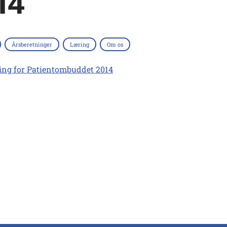
14
Årsberetninger
Læring
Om os
ing for Patientombuddet 2014