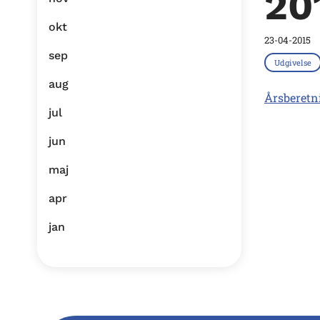
20
okt
23-04-2015
sep
Udgivelse
aug
Årsberetn
jul
jun
maj
apr
jan