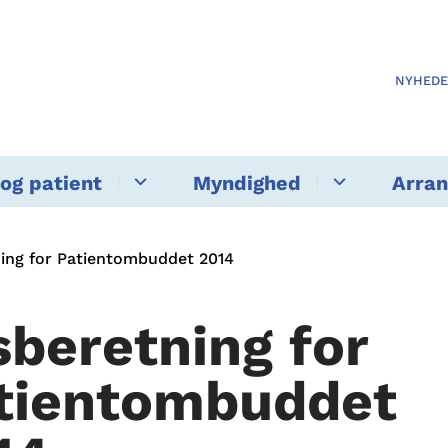
NYHED
og patient
Myndighed
Arra
ing for Patientombuddet 2014
sberetning for
tientombuddet