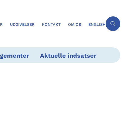
ER
UDGIVELSER
KONTAKT
OM OS
ENGLISH
ngementer
Aktuelle indsatser