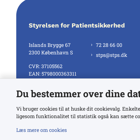
Styrelsen for Patientsikkerhed
Islands Brygge 67
72 28 66 00
2300 København S
stps@stps.dk
CVR: 37105562
EAN: 5798000363311
Du bestemmer over dine da
Se alle kontaktnumre
Vi bruger cookies til at huske dit cookievalg. Enkelte
ligesom funktionalitet til statistik også kan sætte co
Læs mere om cookies