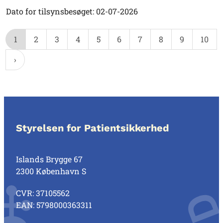
Dato for tilsynsbesøget: 02-07-2026
1
2
3
4
5
6
7
8
9
10
Styrelsen for Patientsikkerhed
Islands Brygge 67
2300 København S
CVR: 37105562
EAN: 5798000363311