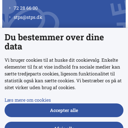
72 28 66 00
stps@stps.dk
Du bestemmer over dine
Se alle kontaktnumre
data
Vi bruger cookies til at huske dit cookievalg. Enkelte
elementer til fx at vise indhold fra sociale medier kan
Links
sætte tredjeparts cookies, ligesom funktionalitet til
statistik også kan sætte cookies. Vi bestræber os på at
sitet virker uden brug af cookies.
Udgivelser
Tilgængelighedserklæring
Læs mere om cookies
Data- og privatlivspolitik
Accepter alle
Cookies