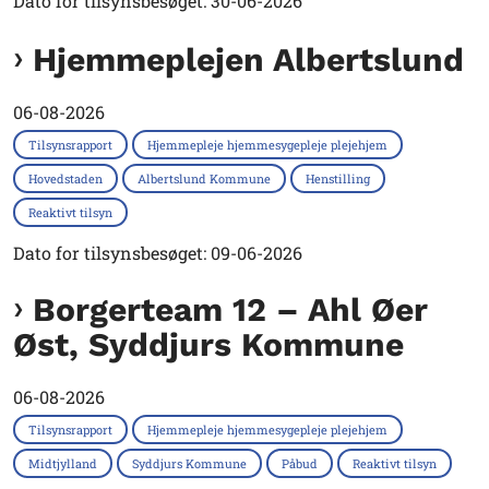
Dato for tilsynsbesøget: 30-06-2026
Hjemmeplejen Albertslund
06-08-2026
Tilsynsrapport
Hjemmepleje hjemmesygepleje plejehjem
Hovedstaden
Albertslund Kommune
Henstilling
Reaktivt tilsyn
Dato for tilsynsbesøget: 09-06-2026
Borgerteam 12 – Ahl Øer
Øst, Syddjurs Kommune
06-08-2026
Tilsynsrapport
Hjemmepleje hjemmesygepleje plejehjem
Midtjylland
Syddjurs Kommune
Påbud
Reaktivt tilsyn