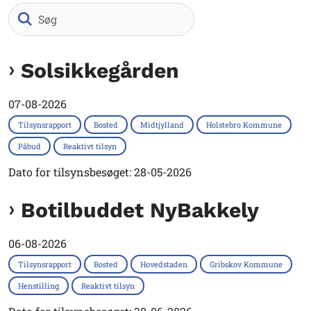
Søg
Solsikkegården
07-08-2026
Tilsynsrapport
Bosted
Midtjylland
Holstebro Kommune
Påbud
Reaktivt tilsyn
Dato for tilsynsbesøget: 28-05-2026
Botilbuddet NyBakkely
06-08-2026
Tilsynsrapport
Bosted
Hovedstaden
Gribskov Kommune
Henstilling
Reaktivt tilsyn