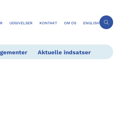
ER
UDGIVELSER
KONTAKT
OM OS
ENGLISH
ngementer
Aktuelle indsatser