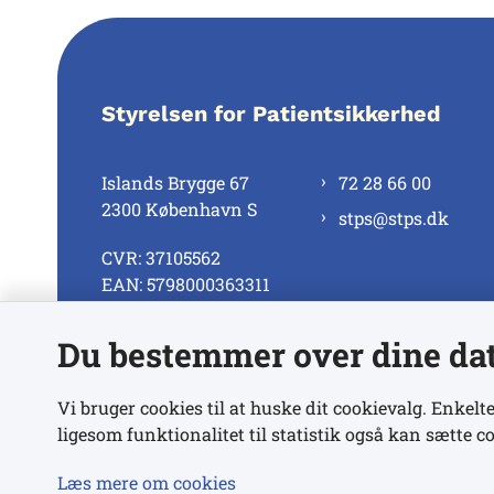
Styrelsen for Patientsikkerhed
Islands Brygge 67
72 28 66 00
2300 København S
stps@stps.dk
CVR: 37105562
EAN: 5798000363311
Du bestemmer over dine da
Se alle kontaktnumre
Vi bruger cookies til at huske dit cookievalg. Enkelte
ligesom funktionalitet til statistik også kan sætte co
Læs mere om cookies