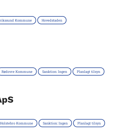
erikssund Kommune
Hovedstaden
Rødovre Kommune
Sanktion: Ingen
Planlagt tilsyn
ApS
Holstebro Kommune
Sanktion: Ingen
Planlagt tilsyn