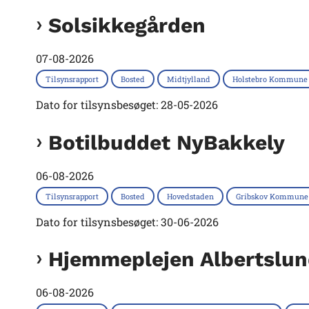
Solsikkegården
07-08-2026
Tilsynsrapport
Bosted
Midtjylland
Holstebro Kommune
Dato for tilsynsbesøget: 28-05-2026
Botilbuddet NyBakkely
06-08-2026
Tilsynsrapport
Bosted
Hovedstaden
Gribskov Kommune
Dato for tilsynsbesøget: 30-06-2026
Hjemmeplejen Albertslu
06-08-2026