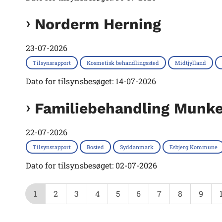
Norderm Herning
23-07-2026
Tilsynsrapport
Kosmetisk behandlingssted
Midtjylland
Dato for tilsynsbesøget: 14-07-2026
Familiebehandling Munke
22-07-2026
Tilsynsrapport
Bosted
Syddanmark
Esbjerg Kommune
Dato for tilsynsbesøget: 02-07-2026
1
2
3
4
5
6
7
8
9