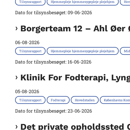
Tilsynsrapport
Hjemmepleje hjemmesygepleje plejehjem
Hov
Dato for tilsynsbesøget: 09-06-2026
Borgerteam 12 – Ahl Øer
06-08-2026
Tilsynsrapport
Hjemmepleje hjemmesygepleje plejehjem
Mid
Dato for tilsynsbesøget: 16-06-2026
Klinik For Fodterapi, Ly
05-08-2026
Tilsynsrapport
Fodterapi
Hovedstaden
Københavns Ko
Dato for tilsynsbesøget: 23-06-2026
Det private opholdssted