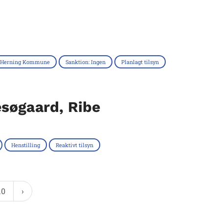
Herning Kommune
Sanktion: Ingen
Planlagt tilsyn
søgaard, Ribe
Henstilling
Reaktivt tilsyn
10