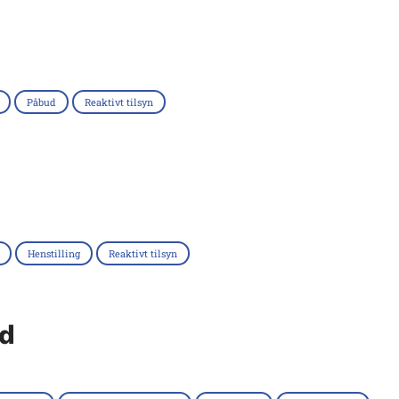
Påbud
Reaktivt tilsyn
Henstilling
Reaktivt tilsyn
nd