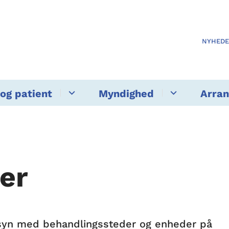
NYHED
og patient
Myndighed
Arra
er
tilsyn med behandlingssteder og enheder på