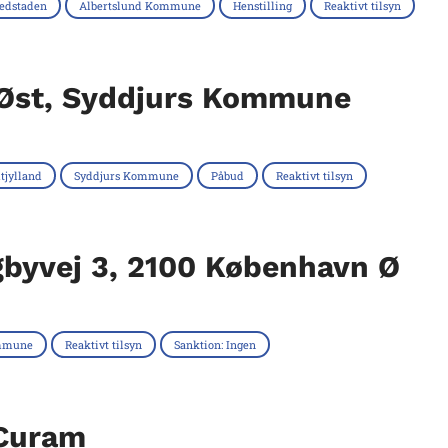
edstaden
Albertslund Kommune
Henstilling
Reaktivt tilsyn
 Øst, Syddjurs Kommune
tjylland
Syddjurs Kommune
Påbud
Reaktivt tilsyn
ngbyvej 3, 2100 København Ø
mmune
Reaktivt tilsyn
Sanktion: Ingen
 Curam