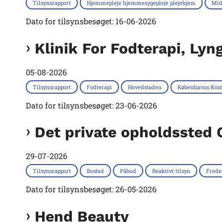
Tilsynsrapport
Hjemmepleje hjemmesygepleje plejehjem
Mid
Dato for tilsynsbesøget: 16-06-2026
Klinik For Fodterapi, Ly
05-08-2026
Tilsynsrapport
Fodterapi
Hovedstaden
Københavns Ko
Dato for tilsynsbesøget: 23-06-2026
Det private opholdssted
29-07-2026
Tilsynsrapport
Bosted
Påbud
Reaktivt tilsyn
Fred
Dato for tilsynsbesøget: 26-05-2026
Hend Beauty