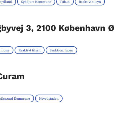
tjylland
Syddjurs Kommune
Påbud
Reaktivt tilsyn
ngbyvej 3, 2100 København Ø
mmune
Reaktivt tilsyn
Sanktion: Ingen
 Curam
erikssund Kommune
Hovedstaden