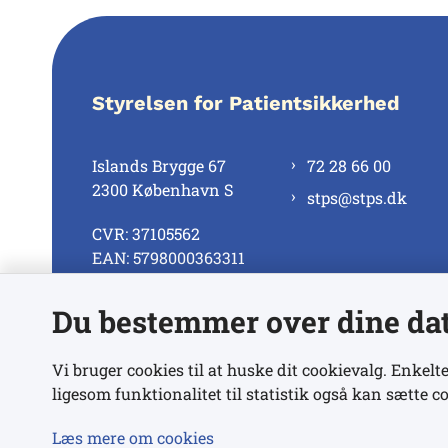
Styrelsen for Patientsikkerhed
Islands Brygge 67
72 28 66 00
2300 København S
stps@stps.dk
CVR: 37105562
EAN: 5798000363311
Du bestemmer over dine da
Se alle kontaktnumre
Vi bruger cookies til at huske dit cookievalg. Enkelte
ligesom funktionalitet til statistik også kan sætte co
Læs mere om cookies