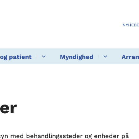
NYHED
og patient
Myndighed
Arra
er
tilsyn med behandlingssteder og enheder på