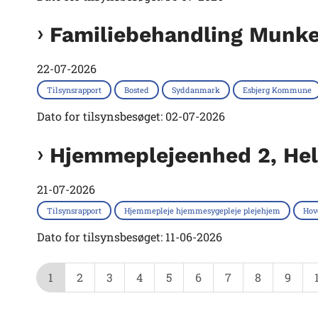
Familiebehandling Munke
22-07-2026
Tilsynsrapport
Bosted
Syddanmark
Esbjerg Kommune
Dato for tilsynsbesøget: 02-07-2026
Hjemmeplejeenhed 2, Hel
21-07-2026
Tilsynsrapport
Hjemmepleje hjemmesygepleje plejehjem
Hov
Dato for tilsynsbesøget: 11-06-2026
1
2
3
4
5
6
7
8
9