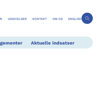
ER
UDGIVELSER
KONTAKT
OM OS
ENGLISH
ngementer
Aktuelle indsatser