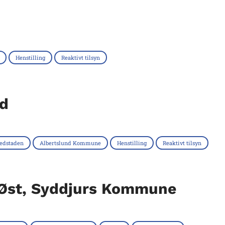
Henstilling
Reaktivt tilsyn
nd
edstaden
Albertslund Kommune
Henstilling
Reaktivt tilsyn
 Øst, Syddjurs Kommune