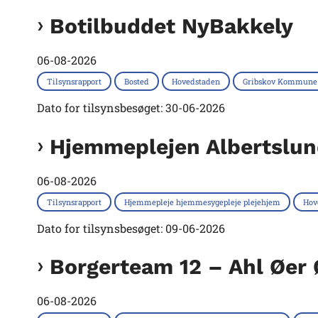
Botilbuddet NyBakkely
06-08-2026
Tilsynsrapport
Bosted
Hovedstaden
Gribskov Kommune
Dato for tilsynsbesøget: 30-06-2026
Hjemmeplejen Albertslu
06-08-2026
Tilsynsrapport
Hjemmepleje hjemmesygepleje plejehjem
Hov
Dato for tilsynsbesøget: 09-06-2026
Borgerteam 12 – Ahl Øer
06-08-2026