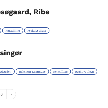
søgaard, Ribe
Henstilling
Reaktivt tilsyn
singør
edstaden
Helsingør Kommune
Henstilling
Reaktivt tilsyn
10