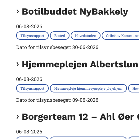
Botilbuddet NyBakkely
06-08-2026
Tilsynsrapport
Bosted
Hovedstaden
Gribskov Kommune
Dato for tilsynsbesøget: 30-06-2026
Hjemmeplejen Albertslu
06-08-2026
Tilsynsrapport
Hjemmepleje hjemmesygepleje plejehjem
Hov
Dato for tilsynsbesøget: 09-06-2026
Borgerteam 12 – Ahl Øer
06-08-2026