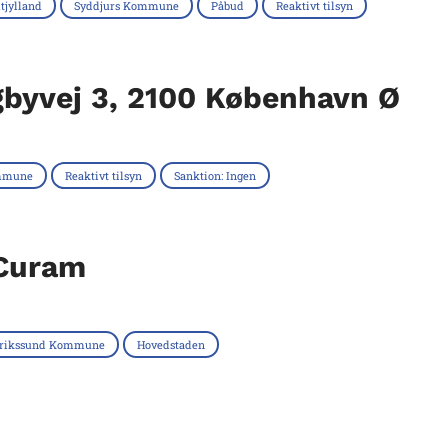
tjylland
Syddjurs Kommune
Påbud
Reaktivt tilsyn
ngbyvej 3, 2100 København Ø
mmune
Reaktivt tilsyn
Sanktion: Ingen
 Curam
erikssund Kommune
Hovedstaden