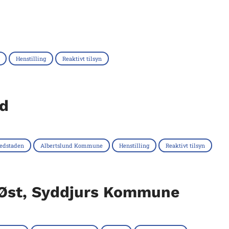
Henstilling
Reaktivt tilsyn
nd
edstaden
Albertslund Kommune
Henstilling
Reaktivt tilsyn
 Øst, Syddjurs Kommune