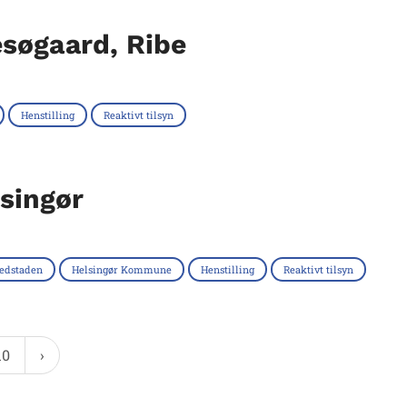
søgaard, Ribe
Henstilling
Reaktivt tilsyn
singør
edstaden
Helsingør Kommune
Henstilling
Reaktivt tilsyn
10