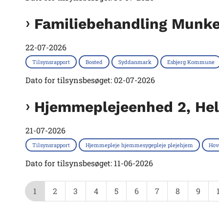
Familiebehandling Munke
22-07-2026
Tilsynsrapport
Bosted
Syddanmark
Esbjerg Kommune
Dato for tilsynsbesøget: 02-07-2026
Hjemmeplejeenhed 2, Hel
21-07-2026
Tilsynsrapport
Hjemmepleje hjemmesygepleje plejehjem
Hov
Dato for tilsynsbesøget: 11-06-2026
1
2
3
4
5
6
7
8
9