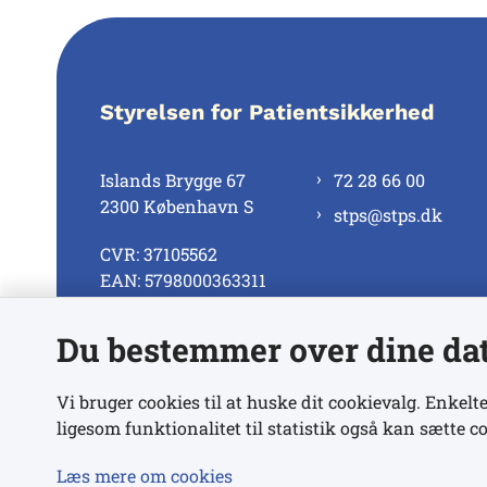
Styrelsen for Patientsikkerhed
Islands Brygge 67
72 28 66 00
2300 København S
stps@stps.dk
CVR: 37105562
EAN: 5798000363311
Du bestemmer over dine da
Se alle kontaktnumre
Vi bruger cookies til at huske dit cookievalg. Enkelte
ligesom funktionalitet til statistik også kan sætte co
Læs mere om cookies