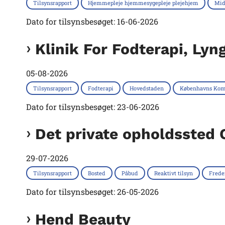
Tilsynsrapport
Hjemmepleje hjemmesygepleje plejehjem
Mid
Dato for tilsynsbesøget: 16-06-2026
Klinik For Fodterapi, Ly
05-08-2026
Tilsynsrapport
Fodterapi
Hovedstaden
Københavns Ko
Dato for tilsynsbesøget: 23-06-2026
Det private opholdssted
29-07-2026
Tilsynsrapport
Bosted
Påbud
Reaktivt tilsyn
Fred
Dato for tilsynsbesøget: 26-05-2026
Hend Beauty