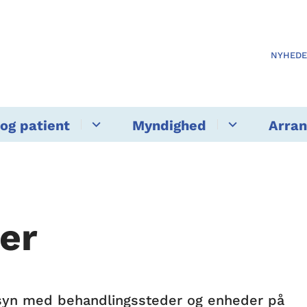
NYHED
og patient
Myndighed
Arra
er
tilsyn med behandlingssteder og enheder på