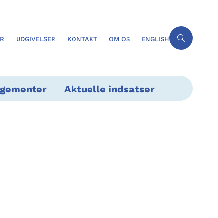
ER
UDGIVELSER
KONTAKT
OM OS
ENGLISH
ngementer
Aktuelle indsatser