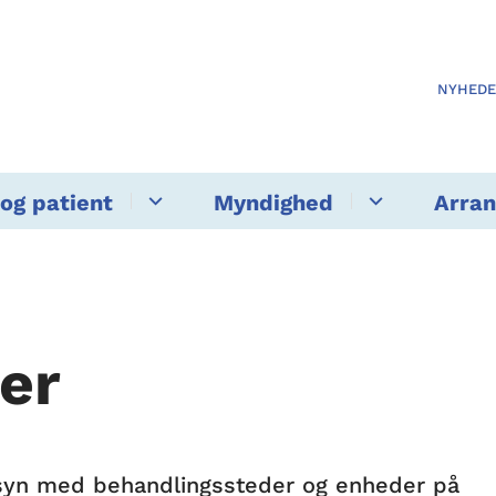
NYHED
og patient
Myndighed
Arra
er
tilsyn med behandlingssteder og enheder på