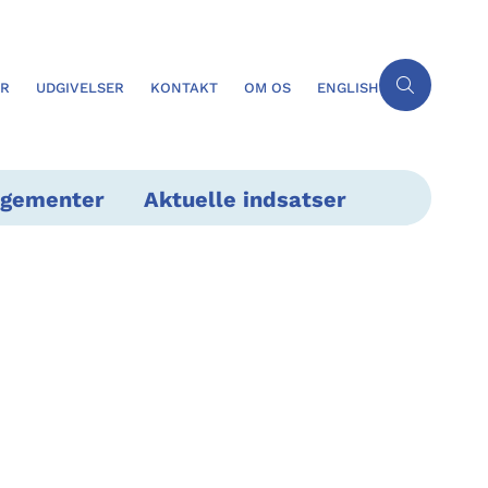
ER
UDGIVELSER
KONTAKT
OM OS
ENGLISH
ngementer
Aktuelle indsatser