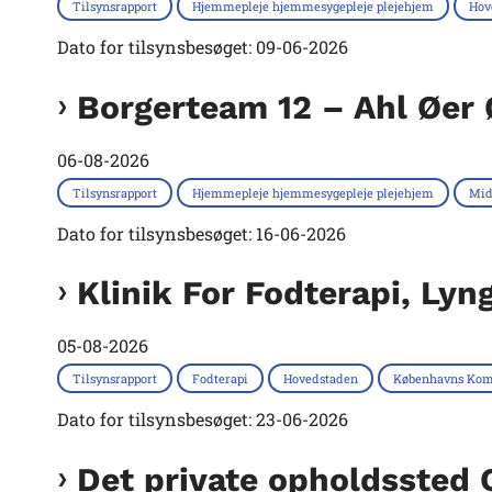
Tilsynsrapport
Hjemmepleje hjemmesygepleje plejehjem
Hov
Dato for tilsynsbesøget: 09-06-2026
Borgerteam 12 – Ahl Øer
06-08-2026
Tilsynsrapport
Hjemmepleje hjemmesygepleje plejehjem
Mid
Dato for tilsynsbesøget: 16-06-2026
Klinik For Fodterapi, Ly
05-08-2026
Tilsynsrapport
Fodterapi
Hovedstaden
Københavns Ko
Dato for tilsynsbesøget: 23-06-2026
Det private opholdssted