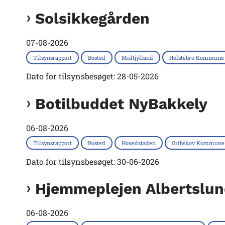
Solsikkegården
07-08-2026
Tilsynsrapport
Bosted
Midtjylland
Holstebro Kommune
Dato for tilsynsbesøget: 28-05-2026
Botilbuddet NyBakkely
06-08-2026
Tilsynsrapport
Bosted
Hovedstaden
Gribskov Kommune
Dato for tilsynsbesøget: 30-06-2026
Hjemmeplejen Albertslu
06-08-2026