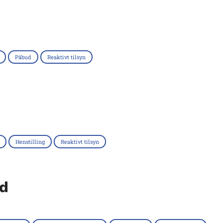
Påbud
Reaktivt tilsyn
Henstilling
Reaktivt tilsyn
nd