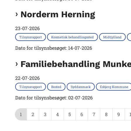
Norderm Herning
23-07-2026
Tilsynsrapport
Kosmetisk behandlingssted
Midtjylland
Dato for tilsynsbesøget: 14-07-2026
Familiebehandling Munke
22-07-2026
Tilsynsrapport
Bosted
Syddanmark
Esbjerg Kommune
Dato for tilsynsbesøget: 02-07-2026
1
2
3
4
5
6
7
8
9