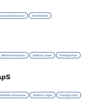
erikssund Kommune
Hovedstaden
Rødovre Kommune
Sanktion: Ingen
Planlagt tilsyn
ApS
Holstebro Kommune
Sanktion: Ingen
Planlagt tilsyn