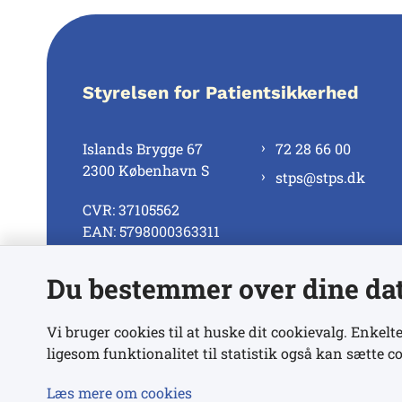
Styrelsen for Patientsikkerhed
Islands Brygge 67
72 28 66 00
2300 København S
stps@stps.dk
CVR: 37105562
EAN: 5798000363311
Du bestemmer over dine da
Se alle kontaktnumre
Vi bruger cookies til at huske dit cookievalg. Enkelte
ligesom funktionalitet til statistik også kan sætte co
Læs mere om cookies