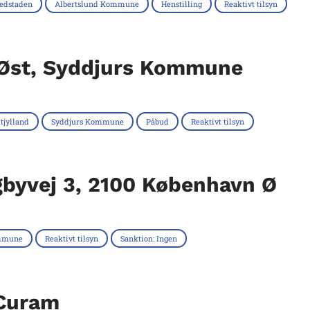
edstaden
Albertslund Kommune
Henstilling
Reaktivt tilsyn
 Øst, Syddjurs Kommune
tjylland
Syddjurs Kommune
Påbud
Reaktivt tilsyn
ngbyvej 3, 2100 København Ø
mmune
Reaktivt tilsyn
Sanktion: Ingen
 Curam