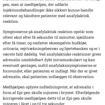
pen, men at medhjælpen, der udførte
injektionsbehandlinger ikke sikkert kunne handle
relevant og håndtere patienter med anafylaktisk
reaktion.
Symptomerne på anafylaktisk reaktion opstår som
oftest akut efter få sekunder til minutter, sjældnere
efter få timer, og omfatter eksempelvis hudkløe,
urticaria, vejrtrækningsbesvær og hjertebanken og er i
værste fald dødelig. Ved anafylaktiske reaktioner gives
adrenalin umiddelbart dybt intramuskulært og kan
eventuelt gentages, indtil anafylaksisymptomerne er
forsvundet, eller patienten er indlagt. Når der er givet
adrenalin, skal patienten indlægges til observation.
Medhjælpen oplyste indledningsvist, at adrenalin i
form af Epi-pen skulle injiceres i brystet. Efterfølgende
korrigerede medhjælpen dette til at Epi-pen skulle
injiceres i låret i op til tre sekunder.