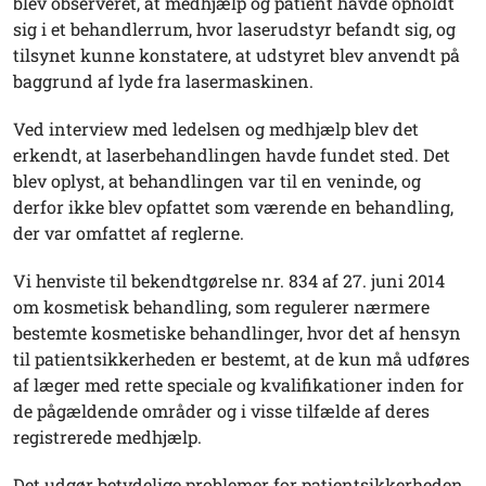
blev observeret, at medhjælp og patient havde opholdt
sig i et behandlerrum, hvor laserudstyr befandt sig, og
tilsynet kunne konstatere, at udstyret blev anvendt på
baggrund af lyde fra lasermaskinen.
Ved interview med ledelsen og medhjælp blev det
erkendt, at laserbehandlingen havde fundet sted. Det
blev oplyst, at behandlingen var til en veninde, og
derfor ikke blev opfattet som værende en behandling,
der var omfattet af reglerne.
Vi henviste til bekendtgørelse nr. 834 af 27. juni 2014
om kosmetisk behandling, som regulerer nærmere
bestemte kosmetiske behandlinger, hvor det af hensyn
til patientsikkerheden er bestemt, at de kun må udføres
af læger med rette speciale og kvalifikationer inden for
de pågældende områder og i visse tilfælde af deres
registrerede medhjælp.
Det udgør betydelige problemer for patientsikkerheden,