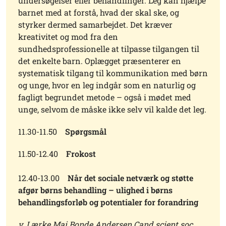
undersøgelser eller behandlinger. Leg kan hjælpe
barnet med at forstå, hvad der skal ske, og
styrker dermed samarbejdet. Det kræver
kreativitet og mod fra den
sundhedsprofessionelle at tilpasse tilgangen til
det enkelte barn. Oplægget præsenterer en
systematisk tilgang til kommunikation med børn
og unge, hvor en leg indgår som en naturlig og
fagligt begrundet metode – også i mødet med
unge, selvom de måske ikke selv vil kalde det leg.
11.30-11.50
Spørgsmål
11.50-12.40
Frokost
12.40-13.00
Når det sociale netværk og støtte
afgør børns behandling – ulighed i børns
behandlingsforløb og potentialer for forandring
v. Lærke Mai Bonde Andersen Cand.scient.soc.,