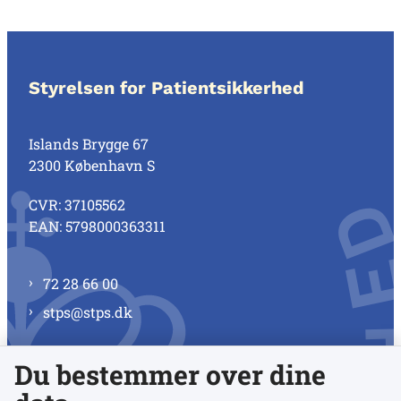
Styrelsen for Patientsikkerhed
Islands Brygge 67
2300 København S
CVR: 37105562
EAN: 5798000363311
72 28 66 00
stps@stps.dk
Du bestemmer over dine
Se alle kontaktnumre