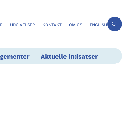
ER
UDGIVELSER
KONTAKT
OM OS
ENGLISH
ngementer
Aktuelle indsatser
m