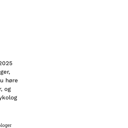
 2025
ger,
du høre
, og
ykolog
ologer