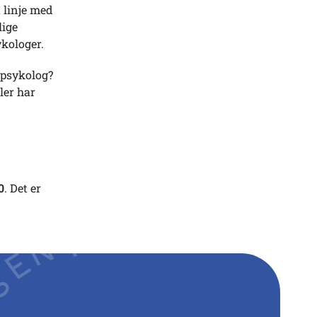
 linje med
lige
ykologer.
 psykolog?
ler har
0
. Det er