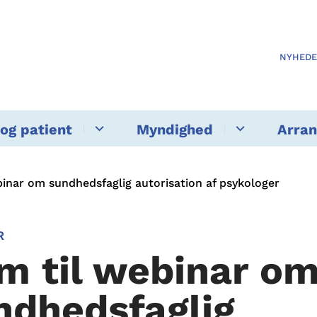
NYHED
og patient
Myndighed
Arra
inar om sundhedsfaglig autorisation af psykologer
R
m til webinar o
ndhedsfaglig