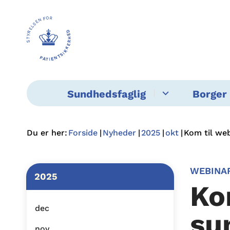
Sundhedsfaglig
Borger 
Du er her:
Forside
Nyheder
2025
okt
Kom til web
WEBINA
2025
Ko
dec
su
nov