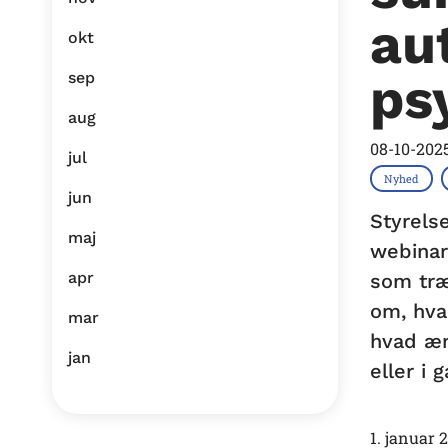
au
okt
ps
sep
aug
08-10-202
jul
Nyhed
jun
Styrels
maj
webinar
apr
som træ
om, hva
mar
hvad æn
jan
eller i 
1. januar 