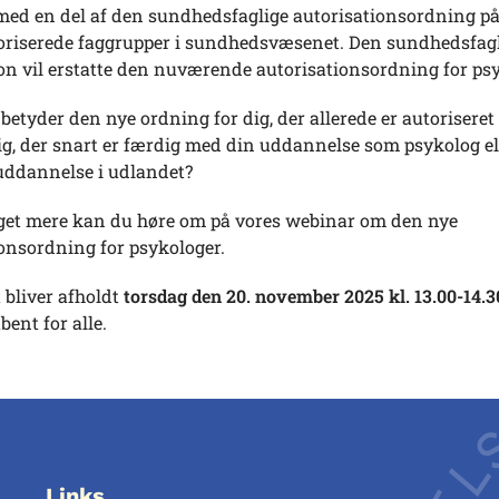
rmed en del af den sundhedsfaglige autorisationsordning på
oriserede faggrupper i sundhedsvæsenet. Den sundhedsfag
on vil erstatte den nuværende autorisationsordning for ps
etyder den nye ordning for dig, der allerede er autoriseret
dig, der snart er færdig med din uddannelse som psykolog el
 uddannelse i udlandet?
get mere kan du høre om på vores webinar om den nye
onsordning for psykologer.
bliver afholdt
torsdag den 20. november 2025 kl. 13.00-14.3
bent for alle.
Links