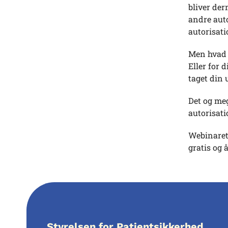
bliver de
andre aut
autorisati
Men hvad b
Eller for 
taget din
Det og me
autorisati
Webinaret 
gratis og å
Styrelsen for Patientsikkerhed