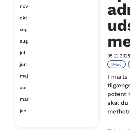
ad
nov
okt
ud
sep
me
aug
jul
05-11-2025
jun
Nyhed
maj
I marts
tilgæng
apr
potent 
mar
skal du
jan
methotr