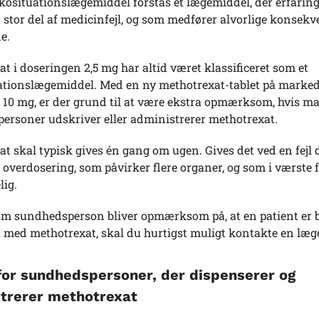
ikosituationslægemiddel forstås et lægemiddel, der erfari
n stor del af medicinfejl, og som medfører alvorlige konsekv
e.
t i doseringen 2,5 mg har altid været klassificeret som et
uationslægemiddel. Med en ny methotrexat-tablet på marked
r 10 mg, er der grund til at være ekstra opmærksom, hvis 
ersoner udskriver eller administrerer methotrexat.
t skal typisk gives én gang om ugen. Gives det ved en fejl da
 overdosering, som påvirker flere organer, og som i værste 
lig.
om sundhedsperson bliver opmærksom på, at en patient er b
t med methotrexat, skal du hurtigst muligt kontakte en læg
 for sundhedspersoner, der dispenserer og
trerer methotrexat