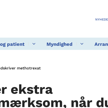
NYHED
og patient
Myndighed
Arra
udskriver methotrexat
r ekstra
mærksom, når d