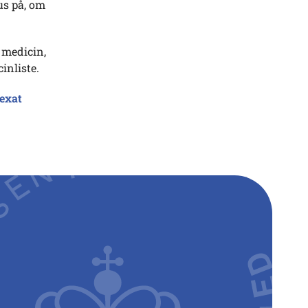
us på, om
 medicin,
inliste.
rexat