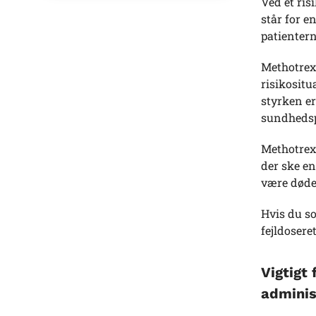
Ved et ris
står for e
patientern
Methotrexa
risikosit
styrken e
sundhedsp
Methotrexa
der ske en
være døde
Hvis du s
fejldosere
Vigtigt
adminis