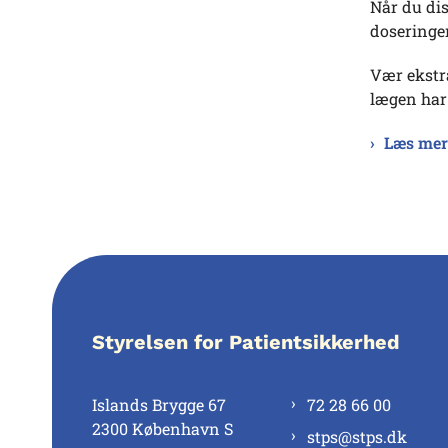
Når du dis
doseringen
Vær ekstr
lægen har 
Læs mere
Styrelsen for Patientsikkerhed
Islands Brygge 67
72 28 66 00
2300 København S
stps@stps.dk