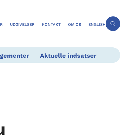
ER
UDGIVELSER
KONTAKT
OM OS
ENGLISH
ngementer
Aktuelle indsatser
u