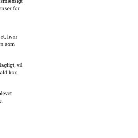
ngsmæssigt
enser for
et, hvor
man som
gligt, vil
fald kan
levet
e.