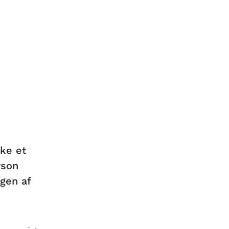
rke et
rson
gen af