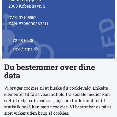
2300 København S
CVR: 37105562
EAN: 5798000363311
72 28 66 00
stps@stps.dk
Du bestemmer over dine
Se alle kontaktnumre
data
Vi bruger cookies til at huske dit cookievalg. Enkelte
elementer til fx at vise indhold fra sociale medier kan
Links
sætte tredjeparts cookies, ligesom funktionalitet til
statistik også kan sætte cookies. Vi bestræber os på at
sitet virker uden brug af cookies.
Udgivelser