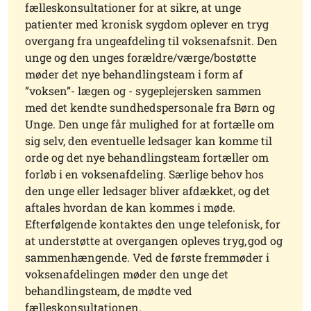
fælleskonsultationer for at sikre, at unge
patienter med kronisk sygdom oplever en tryg
overgang fra ungeafdeling til voksenafsnit. Den
unge og den unges forældre/værge/bostøtte
møder det nye behandlingsteam i form af
”voksen”- lægen og - sygeplejersken sammen
med det kendte sundhedspersonale fra Børn og
Unge. Den unge får mulighed for at fortælle om
sig selv, den eventuelle ledsager kan komme til
orde og det nye behandlingsteam fortæller om
forløb i en voksenafdeling. Særlige behov hos
den unge eller ledsager bliver afdækket, og det
aftales hvordan de kan kommes i møde.
Efterfølgende kontaktes den unge telefonisk, for
at understøtte at overgangen opleves tryg, god og
sammenhængende. Ved de første fremmøder i
voksenafdelingen møder den unge det
behandlingsteam, de mødte ved
fælleskonsultationen.