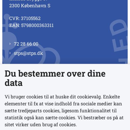
2300 København S
CVR: 37105562
EAN: 5798000363311
72 28 66 00
stps@stps.dk
Du bestemmer over dine
Se alle kontaktnumre
data
Vi bruger cookies til at huske dit cookievalg. Enkelte
elementer til fx at vise indhold fra sociale medier kan
Links
sætte tredjeparts cookies, ligesom funktionalitet til
statistik også kan sætte cookies. Vi bestræber os på at
sitet virker uden brug af cookies.
Udgivelser