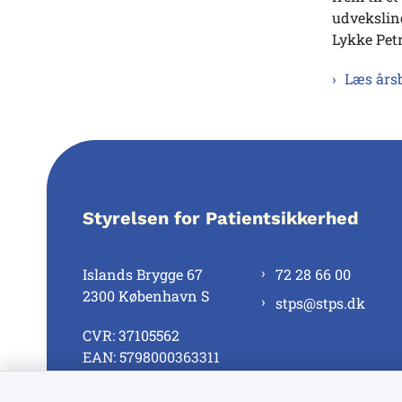
udveksling
Lykke Petr
Læs års
Styrelsen for Patientsikkerhed
Islands Brygge 67
72 28 66 00
2300 København S
stps@stps.dk
CVR: 37105562
EAN: 5798000363311