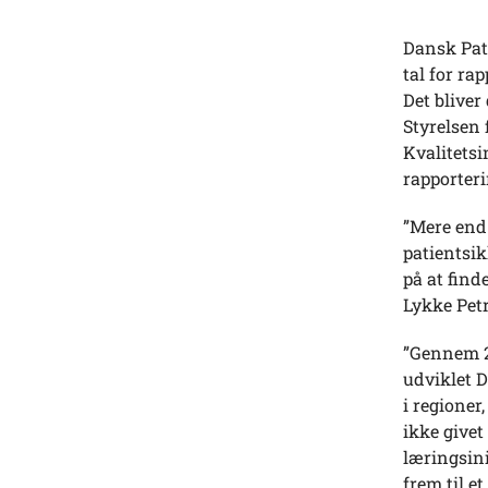
Dansk Pat
tal for r
Det blive
Styrelsen
Kvalitetsi
rapporter
”Mere end
patientsik
på at find
Lykke Petr
”Gennem 2
udviklet D
i regione
ikke givet
læringsini
frem til 