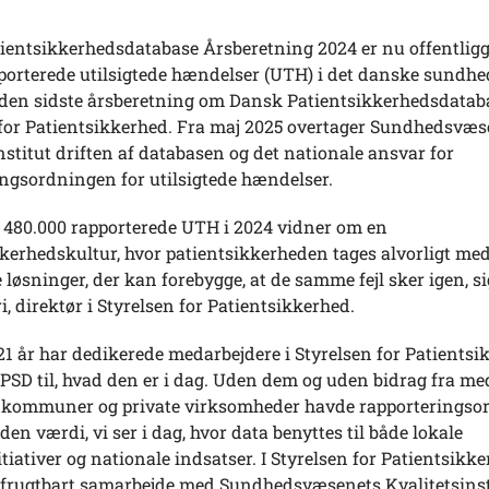
ientsikkerhedsdatabase Årsberetning 2024 er nu offentlig
apporterede utilsigtede hændelser (UTH) i det danske sundh
r den sidste årsberetning om Dansk Patientsikkerhedsdatab
 for Patientsikkerhed. Fra maj 2025 overtager Sundhedsvæs
nstitut driften af databasen og det nationale ansvar for
ingsordningen for utilsigtede hændelser.
 480.000 rapporterede UTH i 2024 vidner om en
kerhedskultur, hvor patientsikkerheden tages alvorligt me
e løsninger, der kan forebygge, at de samme fejl sker igen, s
i, direktør i Styrelsen for Patientsikkerhed.
1 år har dedikerede medarbejdere i Styrelsen for Patientsi
PSD til, hvad den er i dag. Uden dem og uden bidrag fra me
r, kommuner og private virksomheder havde rapporterings
 den værdi, vi ser i dag, hvor data benyttes til både lokale
tiativer og nationale indsatser. I Styrelsen for Patientsikke
et frugtbart samarbejde med Sundhedsvæsenets Kvalitetsins