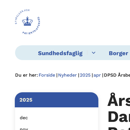
Sundhedsfaglig
Borger 
Du er her:
Forside
Nyheder
2025
apr
DPSD Årsbe
År
2025
Da
dec
nov