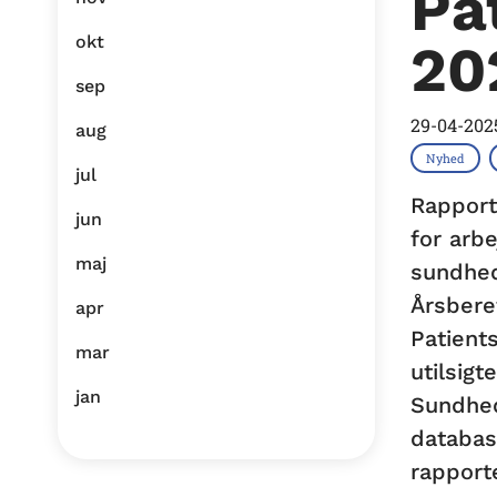
Pa
okt
20
sep
29-04-202
aug
Nyhed
jul
Rapport
jun
for arb
maj
sundhed
Årsbere
apr
Patient
mar
utilsig
jan
Sundhed
databas
rapport