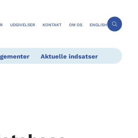
ER
UDGIVELSER
KONTAKT
OM OS
ENGLISH
ngementer
Aktuelle indsatser