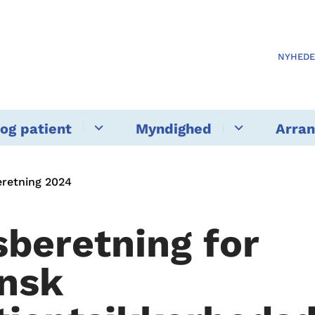
NYHED
og patient
Myndighed
Arra
retning 2024
sberetning for
nsk