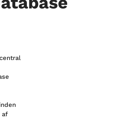
database
central
ase
inden
 af