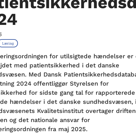
tientsikkerheds
24
5
Læring
eringsordningen for utilsigtede hændelser er 
ejdet med patientsikkerhed i det danske
svæsen. Med Dansk Patientsikkerhedsdatab
tning 2024 offentliggør Styrelsen for
sikkerhed for sidste gang tal for rapporterede
tede hændelser i det danske sundhedsvæsen, 
svæsenets Kvalitetsinstitut overtager driften
en og det nationale ansvar for
eringsordningen fra maj 2025.