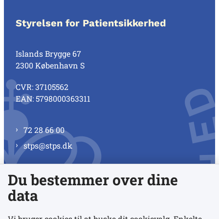
Styrelsen for Patientsikkerhed
Islands Brygge 67
2300 København S
CVR: 37105562
EAN: 5798000363311
72 28 66 00
stps@stps.dk
Du bestemmer over dine
Se alle kontaktnumre
data
Vi bruger cookies til at huske dit cookievalg. Enkelte