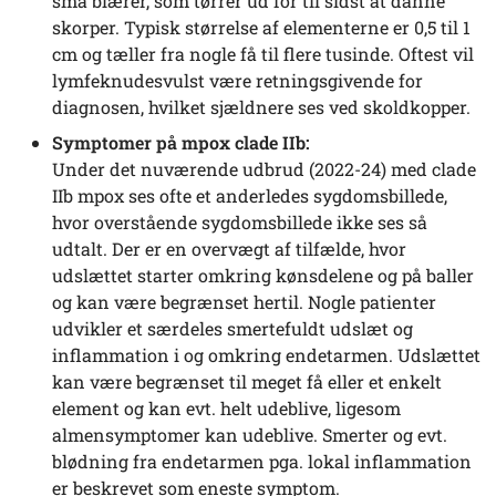
små blærer, som tørrer ud for til sidst at danne
skorper. Typisk størrelse af elementerne er 0,5 til 1
cm og tæller fra nogle få til flere tusinde. Oftest vil
lymfeknudesvulst være retningsgivende for
diagnosen, hvilket sjældnere ses ved skoldkopper.
Symptomer på mpox clade IIb:
Under det nuværende udbrud (2022-24) med clade
IIb mpox ses ofte et anderledes sygdomsbillede,
hvor overstående sygdomsbillede ikke ses så
udtalt. Der er en overvægt af tilfælde, hvor
udslættet starter omkring kønsdelene og på baller
og kan være begrænset hertil. Nogle patienter
udvikler et særdeles smertefuldt udslæt og
inflammation i og omkring endetarmen. Udslættet
kan være begrænset til meget få eller et enkelt
element og kan evt. helt udeblive, ligesom
almensymptomer kan udeblive. Smerter og evt.
blødning fra endetarmen pga. lokal inflammation
er beskrevet som eneste symptom.