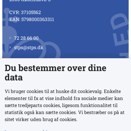
CVR: 37105562
EAN: 5798000363311
72 28 66 00
stps@stps.dk
Du bestemmer over dine
Se alle kontaktnumre
data
Vi bruger cookies til at huske dit cookievalg. Enkelte
elementer til fx at vise indhold fra sociale medier kan
Links
sætte tredjeparts cookies, ligesom funktionalitet til
statistik også kan sætte cookies. Vi bestræber os på at
sitet virker uden brug af cookies.
Udgivelser
Tilgængelighedserklæring