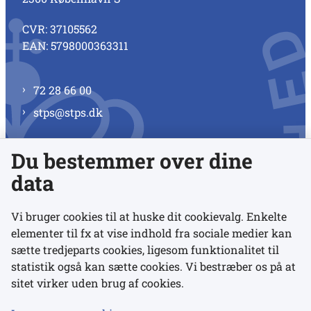
CVR: 37105562
EAN: 5798000363311
72 28 66 00
stps@stps.dk
Du bestemmer over dine
Se alle kontaktnumre
data
Vi bruger cookies til at huske dit cookievalg. Enkelte
elementer til fx at vise indhold fra sociale medier kan
Links
sætte tredjeparts cookies, ligesom funktionalitet til
statistik også kan sætte cookies. Vi bestræber os på at
sitet virker uden brug af cookies.
Udgivelser
Tilgængelighedserklæring