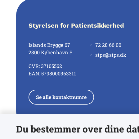
Styrelsen for Patientsikkerhed
Islands Brygge 67
72 28 66 00
2300 København S
stps@stps.dk
CVR: 37105562
EAN: 5798000363311
Se alle kontaktnumre
Du bestemmer over dine da