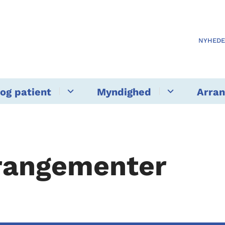
NYHED
og patient
Myndighed
Arra
rangementer