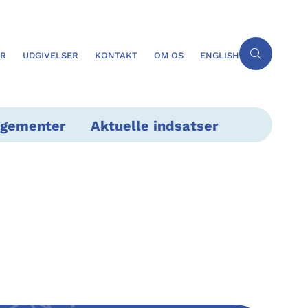
ER
UDGIVELSER
KONTAKT
OM OS
ENGLISH
ngementer
Aktuelle indsatser