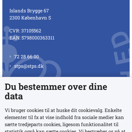
Islands Brygge 67
2300 København S
CVR: 37105562
EAN: 5798000363311
72 28 66 00
stps@stps.dk
Du bestemmer over dine
Se alle kontaktnumre
data
Vi bruger cookies til at huske dit cookievalg. Enkelte
elementer til fx at vise indhold fra sociale medier kan
Links
sætte tredjeparts cookies, ligesom funktionalitet til
statistik også kan sætte cookies. Vi bestræber os på at