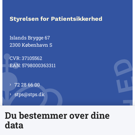
Styrelsen for Patientsikkerhed
Islands Brygge 67
2300 København S
CVR: 37105562
EAN: 5798000363311
72 28 66 00
stps@stps.dk
Du bestemmer over dine
Se alle kontaktnumre
data