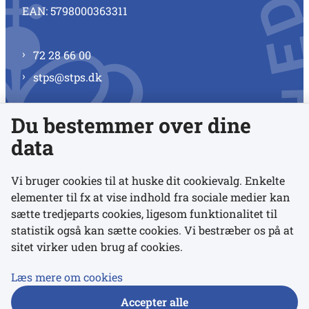
EAN: 5798000363311
72 28 66 00
stps@stps.dk
Du bestemmer over dine
Se alle kontaktnumre
data
Vi bruger cookies til at huske dit cookievalg. Enkelte
elementer til fx at vise indhold fra sociale medier kan
Links
sætte tredjeparts cookies, ligesom funktionalitet til
statistik også kan sætte cookies. Vi bestræber os på at
sitet virker uden brug af cookies.
Udgivelser
Tilgængelighedserklæring
Læs mere om cookies
Data- og privatlivspolitik
Accepter alle