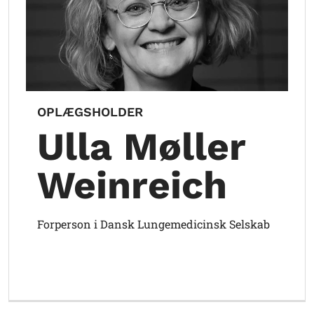
OPLÆGSHOLDER
O
Ulla Møller
Weinreich
 i
Forperson i Dansk Lungemedicinsk Selskab
Fo
In
Un