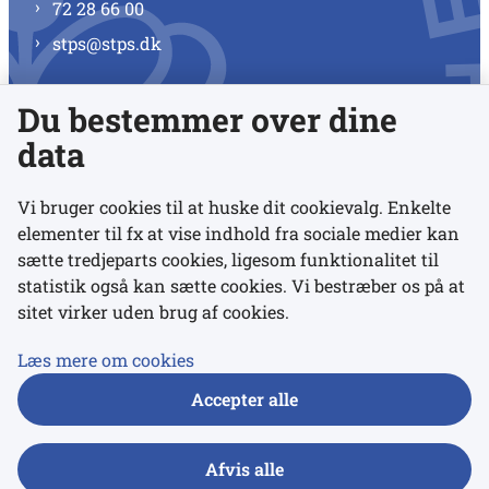
72 28 66 00
stps@stps.dk
Du bestemmer over dine
Se alle kontaktnumre
data
Vi bruger cookies til at huske dit cookievalg. Enkelte
elementer til fx at vise indhold fra sociale medier kan
Links
sætte tredjeparts cookies, ligesom funktionalitet til
statistik også kan sætte cookies. Vi bestræber os på at
sitet virker uden brug af cookies.
Udgivelser
Tilgængelighedserklæring
Læs mere om cookies
Data- og privatlivspolitik
Accepter alle
Cookies
Afvis alle