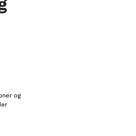
g
oner og
der