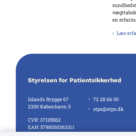
sundhedsfa
vægttabsbe
en erfari
Læs erf
Styrelsen for Patientsikkerhed
Islands Brygge 67
72 28 66 00
2300 København S
stps@stps.dk
CVR: 37105562
EAN: 5798000363311