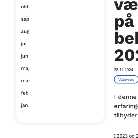
væ
okt
på 
sep
be
aug
jul
20
jun
maj
28-11-2024
Udgivelse
mar
feb
I denne
jan
erfaring
tilbyde
I 2023 og