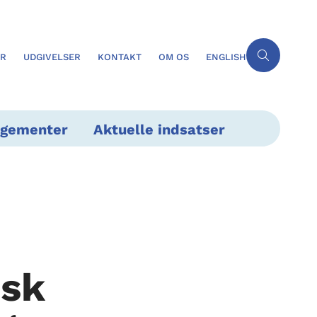
ER
UDGIVELSER
KONTAKT
OM OS
ENGLISH
ngementer
Aktuelle indsatser
nsk