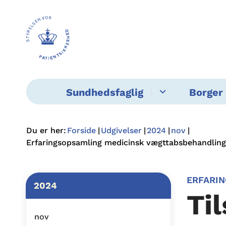
Sundhedsfaglig
Borger 
Du er her:
Forside
Udgivelser
2024
nov
Erfaringsopsamling medicinsk vægttabsbehandling
ERFARI
2024
Ti
nov