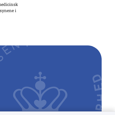
 medicinsk
lsynene i