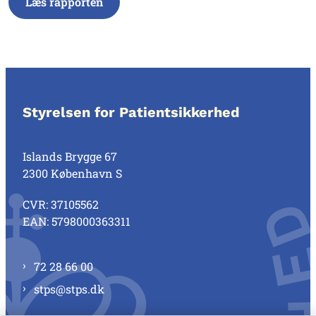
Læs rapporten
Styrelsen for Patientsikkerhed
Islands Brygge 67
2300 København S
CVR: 37105562
EAN: 5798000363311
72 28 66 00
stps@stps.dk