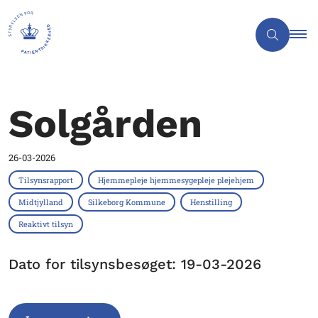
Solgården
26-03-2026
Tilsynsrapport
Hjemmepleje hjemmesygepleje plejehjem
Midtjylland
Silkeborg Kommune
Henstilling
Reaktivt tilsyn
Dato for tilsynsbesøget: 19-03-2026