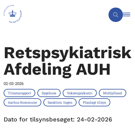
Retspsykiatrisk
Afdeling AUH
02-03-2026
Tilsynsrapport
Sygehuse
Voksenpsykiatri
Midtjylland
Aarhus Kommune
Sanktion: Ingen
Planlagt tilsyn
Dato for tilsynsbesøget: 24-02-2026