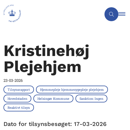
Kristinehøj
Plejehjem
23-03-2026
Tilsynsrapport
Hjemmepleje hjemmesygepleje plejehjem
Hovedstaden
Helsingør Kommune
Sanktion: Ingen
Reaktivt tilsyn
Dato for tilsynsbesøget: 17-03-2026