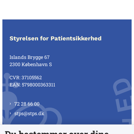
Styrelsen for Patientsikkerhed
Islands Brygge 67
2300 København S
CVR: 37105562
EAN: 5798000363311
72 28 66 00
stps@stps.dk