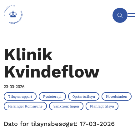
Klinik
Kvindeflow
23-03-2026
Tilsynsrapport
Fysioterapi
Opstartstilsyn
Hovedstaden
Helsingør Kommune
Sanktion: Ingen
Planlagt tilsyn
Dato for tilsynsbesøget: 17-03-2026