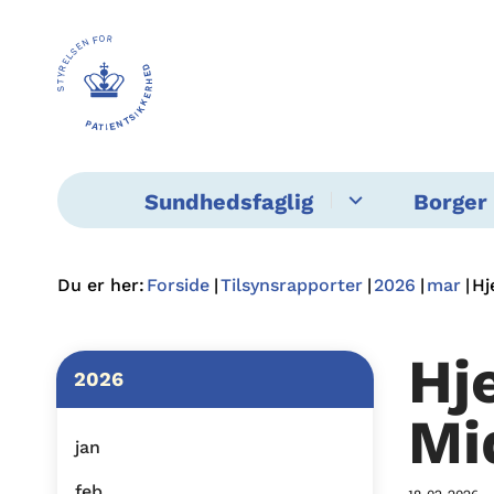
Sundhedsfaglig
Borger 
Du er her:
Forside
Tilsynsrapporter
2026
mar
Hj
Hj
2026
Mi
jan
feb