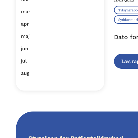
18-03-2026
Tilsynsrapp
mar
Syddanmar
apr
maj
Dato fo
jun
jul
Læs ra
aug