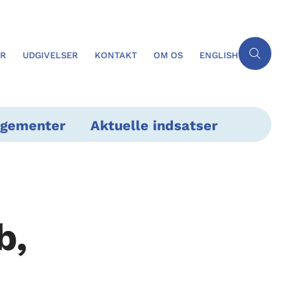
ER
UDGIVELSER
KONTAKT
OM OS
ENGLISH
ngementer
Aktuelle indsatser
b,