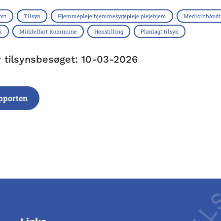
ort
Tilsyn
Hjemmepleje hjemmesygepleje plejehjem
Medicinhåndt
k
Middelfart Kommune
Henstilling
Planlagt tilsyn
r tilsynsbesøget: 10-03-2026
pporten