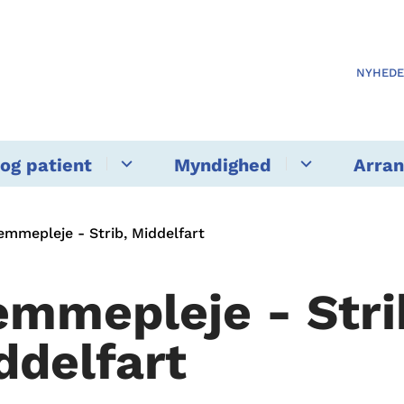
NYHED
og patient
Myndighed
Arra
emmepleje - Strib, Middelfart
emmepleje - Stri
ddelfart