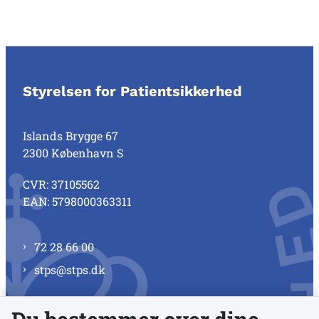
Styrelsen for Patientsikkerhed
Islands Brygge 67
2300 København S
CVR: 37105562
EAN: 5798000363311
72 28 66 00
stps@stps.dk