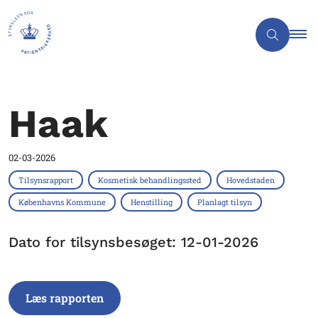
Haak
02-03-2026
Tilsynsrapport
Kosmetisk behandlingssted
Hovedstaden
Københavns Kommune
Henstilling
Planlagt tilsyn
Dato for tilsynsbesøget: 12-01-2026
Læs rapporten