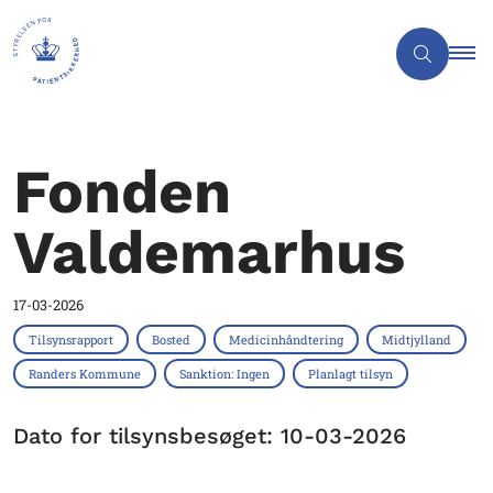
Fonden
Valdemarhus
17-03-2026
Tilsynsrapport
Bosted
Medicinhåndtering
Midtjylland
Randers Kommune
Sanktion: Ingen
Planlagt tilsyn
Dato for tilsynsbesøget: 10-03-2026