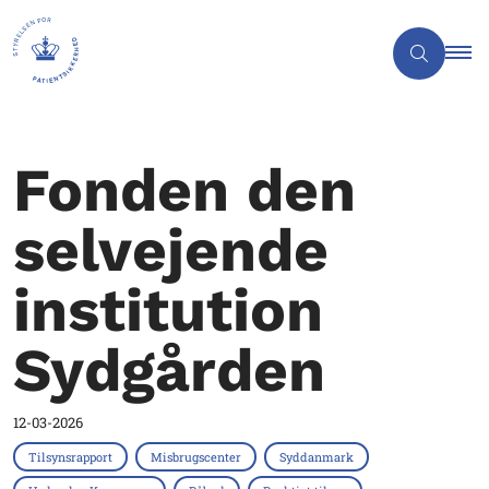
Fonden den
selvejende
institution
Sydgården
12-03-2026
Tilsynsrapport
Misbrugscenter
Syddanmark