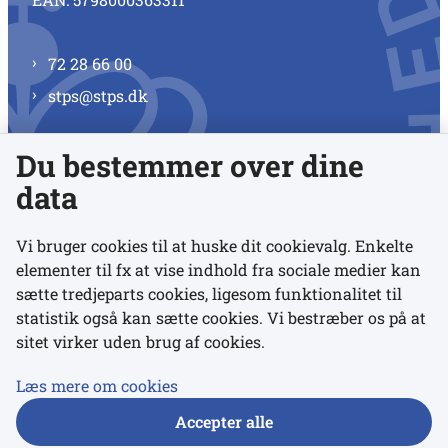
72 28 66 00
stps@stps.dk
Du bestemmer over dine
Se alle kontaktnumre
data
Vi bruger cookies til at huske dit cookievalg. Enkelte
elementer til fx at vise indhold fra sociale medier kan
Links
sætte tredjeparts cookies, ligesom funktionalitet til
statistik også kan sætte cookies. Vi bestræber os på at
sitet virker uden brug af cookies.
Udgivelser
Tilgængelighedserklæring
Læs mere om cookies
Data- og privatlivspolitik
Accepter alle
Cookies