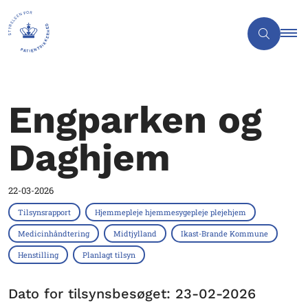
Engparken og
Daghjem
22-03-2026
Tilsynsrapport
Hjemmepleje hjemmesygepleje plejehjem
Medicinhåndtering
Midtjylland
Ikast-Brande Kommune
Henstilling
Planlagt tilsyn
Dato for tilsynsbesøget: 23-02-2026