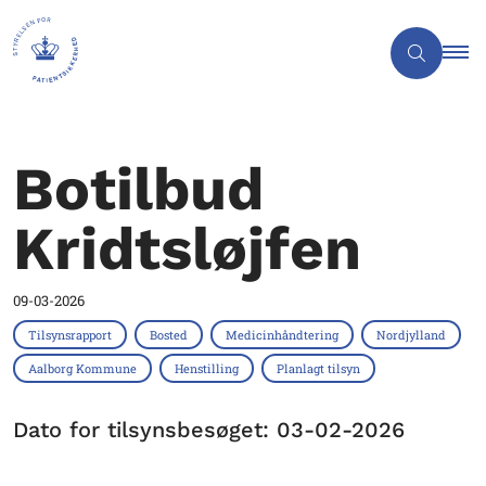
Botilbud
Kridtsløjfen
09-03-2026
Tilsynsrapport
Bosted
Medicinhåndtering
Nordjylland
Aalborg Kommune
Henstilling
Planlagt tilsyn
Dato for tilsynsbesøget: 03-02-2026