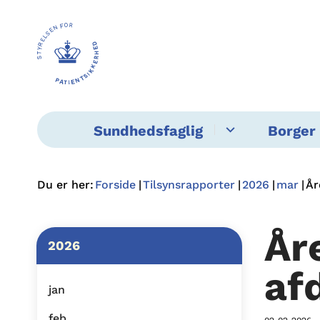
Sundhedsfaglig
Borger 
Du er her:
Forside
Tilsynsrapporter
2026
mar
År
År
2026
af
jan
feb