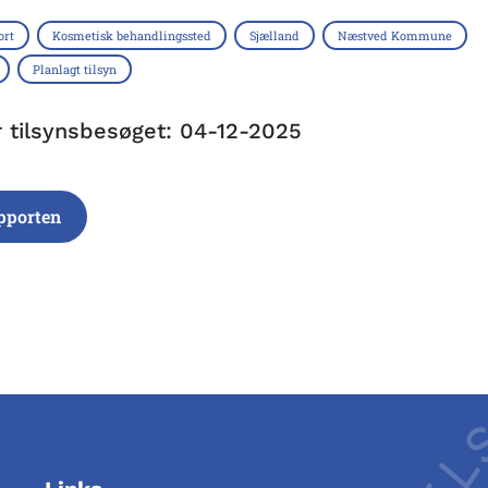
ort
Kosmetisk behandlingssted
Sjælland
Næstved Kommune
Planlagt tilsyn
r tilsynsbesøget: 04-12-2025
pporten