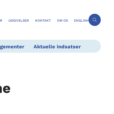
ER
UDGIVELSER
KONTAKT
OM OS
ENGLISH
ngementer
Aktuelle indsatser
ne