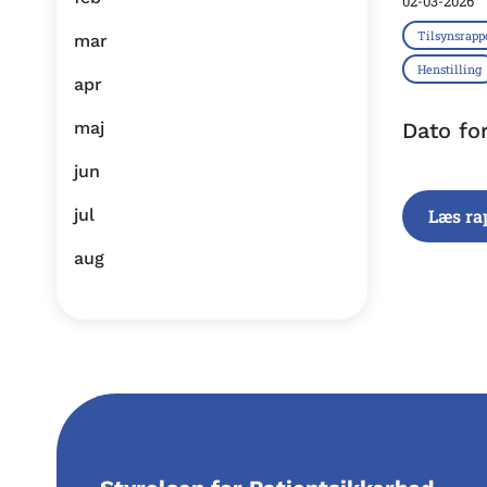
02-03-2026
Tilsynsrapp
mar
Henstilling
apr
maj
Dato fo
jun
jul
Læs ra
aug