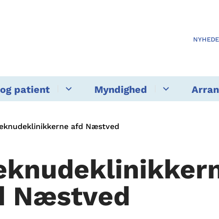
NYHED
og patient
Myndighed
Arra
eknudeklinikkerne afd Næstved
eknudeklinikker
d Næstved