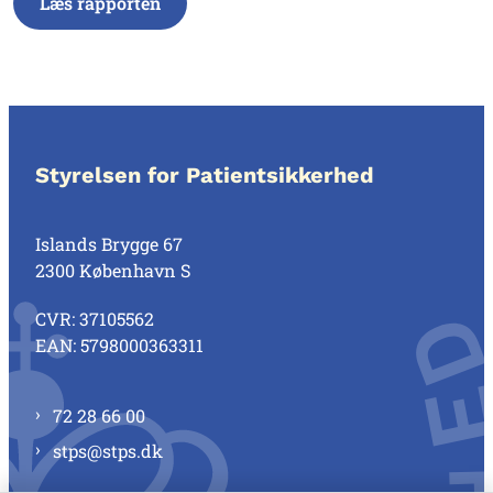
Læs rapporten
Styrelsen for Patientsikkerhed
Islands Brygge 67
2300 København S
CVR: 37105562
EAN: 5798000363311
72 28 66 00
stps@stps.dk