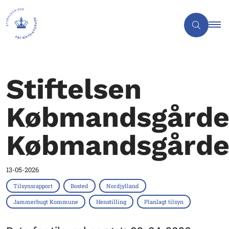
Stiftelsen
Købmandsgård
Købmandsgård
13-05-2026
Tilsynsrapport
Bosted
Nordjylland
Jammerbugt Kommune
Henstilling
Planlagt tilsyn