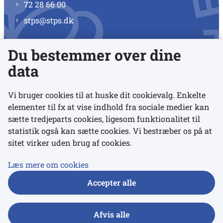
72 28 66 00
stps@stps.dk
Du bestemmer over dine
Se alle kontaktnumre
data
Vi bruger cookies til at huske dit cookievalg. Enkelte
elementer til fx at vise indhold fra sociale medier kan
Links
sætte tredjeparts cookies, ligesom funktionalitet til
statistik også kan sætte cookies. Vi bestræber os på at
sitet virker uden brug af cookies.
Udgivelser
Tilgængelighedserklæring
Læs mere om cookies
Data- og privatlivspolitik
Accepter alle
Cookies
Afvis alle