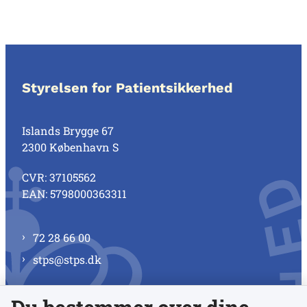
Styrelsen for Patientsikkerhed
Islands Brygge 67
2300 København S
CVR: 37105562
EAN: 5798000363311
72 28 66 00
stps@stps.dk