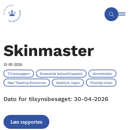
Skinmaster
13-05-2026
Tilsynsrapport
Kosmetisk behandlingssted
Hovedstaden
Høje-Taastrup Kommune
Sanktion: Ingen
Planlagt tilsyn
Dato for tilsynsbesøget: 30-04-2026
Læs rapporten