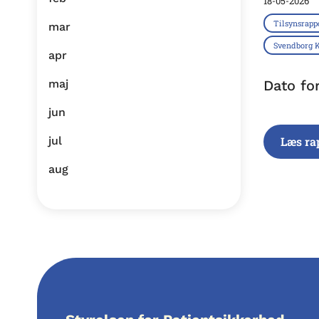
18-05-2026
Tilsynsrapp
mar
Svendborg
apr
maj
Dato fo
jun
jul
Læs ra
aug