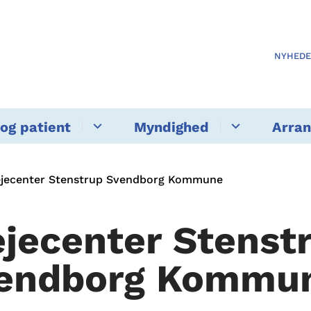
NYHED
og patient
Myndighed
Arra
ejecenter Stenstrup Svendborg Kommune
ejecenter Stenst
endborg Kommu