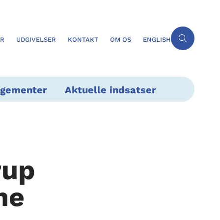
ER
UDGIVELSER
KONTAKT
OM OS
ENGLISH
ngementer
Aktuelle indsatser
rup
ne