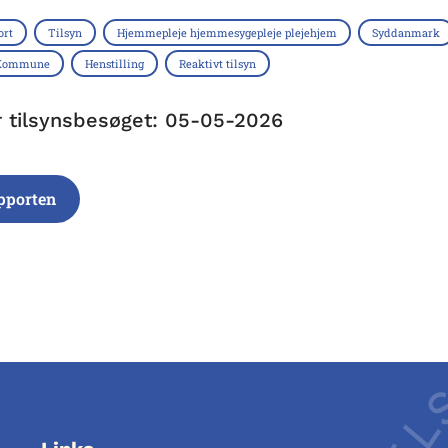
ort
Tilsyn
Hjemmepleje hjemmesygepleje plejehjem
Syddanmark
 Kommune
Henstilling
Reaktivt tilsyn
r tilsynsbesøget: 05-05-2026
pporten