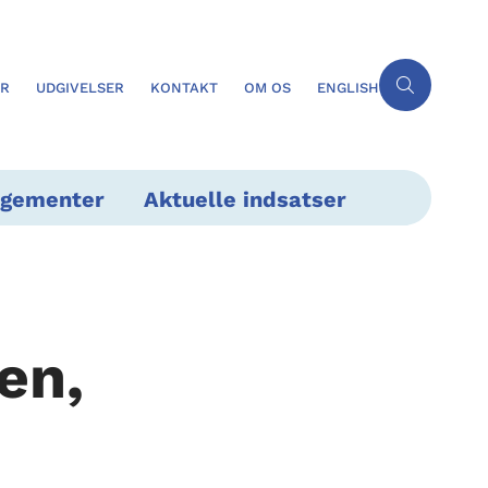
ER
UDGIVELSER
KONTAKT
OM OS
ENGLISH
ngementer
Aktuelle indsatser
en,