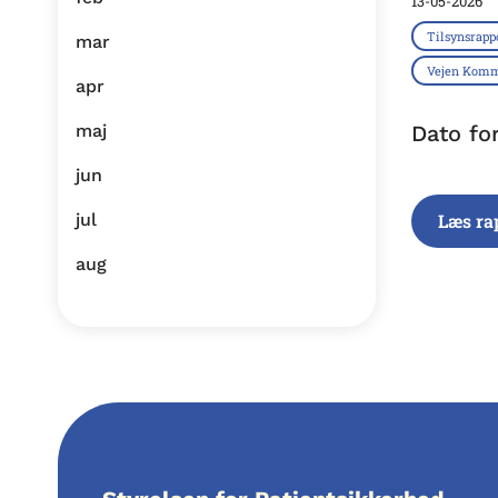
13-05-2026
Tilsynsrapp
mar
Vejen Kom
apr
maj
Dato fo
jun
jul
Læs ra
aug