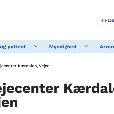
NYHED
og patient
Myndighed
Arra
ejecenter Kærdalen, Vejen
ejecenter Kærdal
jen