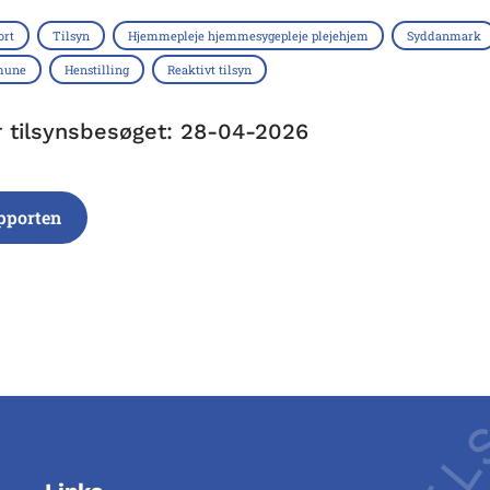
ort
Tilsyn
Hjemmepleje hjemmesygepleje plejehjem
Syddanmark
mune
Henstilling
Reaktivt tilsyn
r tilsynsbesøget: 28-04-2026
pporten