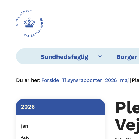
Sundhedsfaglig
Borger 
Du er her:
Forside
Tilsynsrapporter
2026
maj
Pl
Pl
2026
Ve
jan
feb