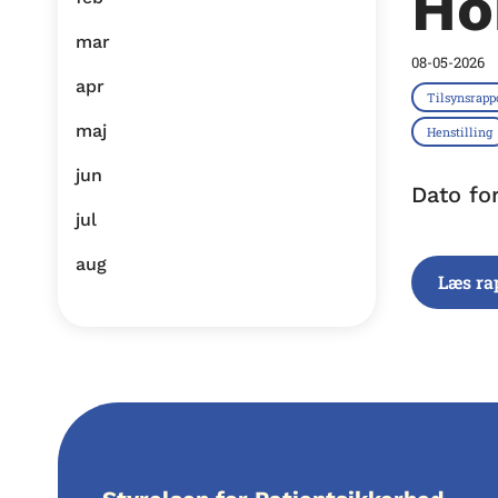
Ho
mar
08-05-2026
apr
Tilsynsrapp
maj
Henstilling
jun
Dato fo
jul
aug
Læs ra