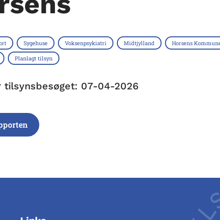
rsens
ort
Sygehuse
Voksenpsykiatri
Midtjylland
Horsens Kommun
Planlagt tilsyn
r tilsynsbesøget: 07-04-2026
pporten