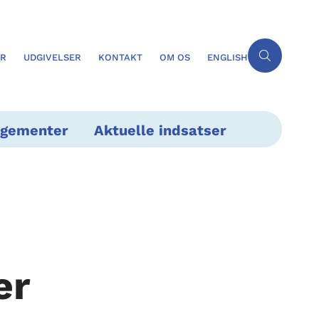
ER
UDGIVELSER
KONTAKT
OM OS
ENGLISH
ngementer
Aktuelle indsatser
er