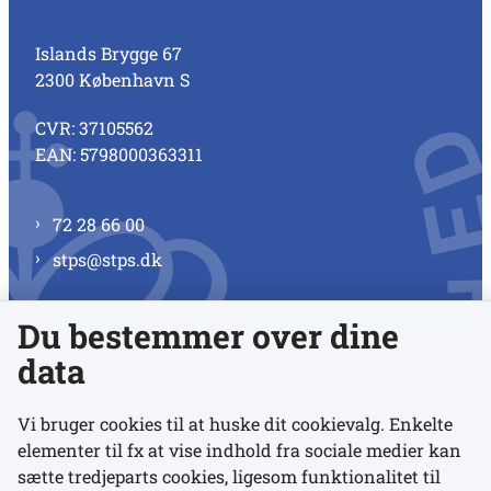
Islands Brygge 67
2300 København S
CVR: 37105562
EAN: 5798000363311
72 28 66 00
stps@stps.dk
Du bestemmer over dine
Se alle kontaktnumre
data
Vi bruger cookies til at huske dit cookievalg. Enkelte
elementer til fx at vise indhold fra sociale medier kan
Links
sætte tredjeparts cookies, ligesom funktionalitet til