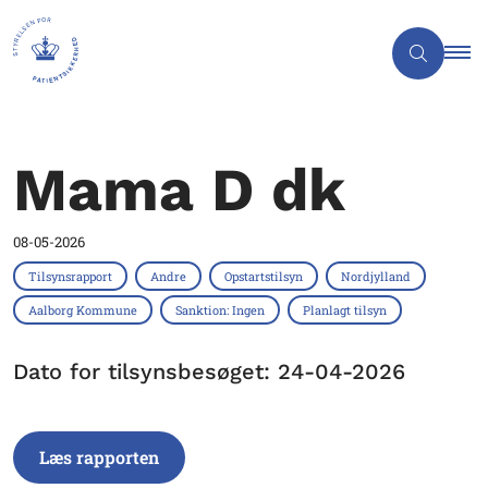
Mama D dk
08-05-2026
Tilsynsrapport
Andre
Opstartstilsyn
Nordjylland
Aalborg Kommune
Sanktion: Ingen
Planlagt tilsyn
Dato for tilsynsbesøget: 24-04-2026
Læs rapporten