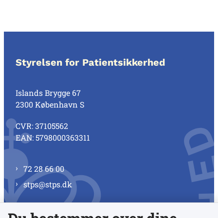
Styrelsen for Patientsikkerhed
Islands Brygge 67
2300 København S
CVR: 37105562
EAN: 5798000363311
72 28 66 00
stps@stps.dk